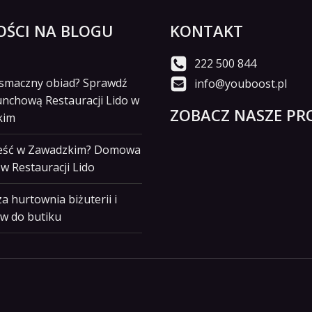
ŚCI NA BLOGU
KONTAKT
222 500 844
i smaczny obiad? Sprawdź
info@youboost.pl
unchową Restauracji Lido w
ZOBACZ NASZE PRO
kim
jeść w Zawadzkim? Domowa
w Restauracji Lido
a hurtownia biżuterii i
w do butiku