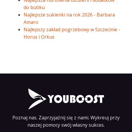
Najlepsza hurtownia biżuterii i dodatków
do butiku
Najlepsze sukienki na rok 2026 - Barbara
Amaro
Najlepszy zakład pogrzebowy w Szczecinie -
Horus i Orkus
Poznaj nas. Zaprzyjaźnij się z nami. Wykreuj przy
naszej pomocy swój własny sukces.