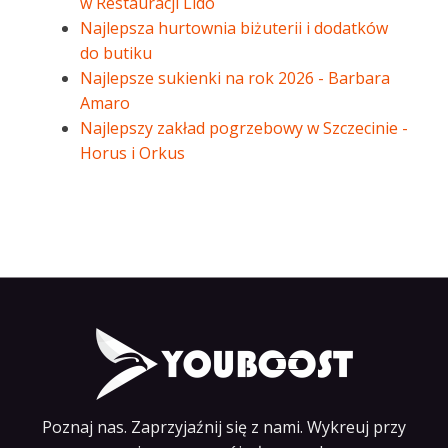
w Restauracji Lido
Najlepsza hurtownia biżuterii i dodatków
do butiku
Najlepsze sukienki na rok 2026 - Barbara
Amaro
Najlepszy zakład pogrzebowy w Szczecinie -
Horus i Orkus
Poznaj nas. Zaprzyjaźnij się z nami. Wykreuj przy