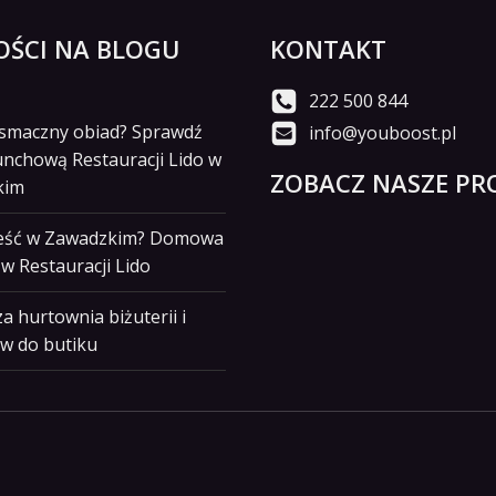
ŚCI NA BLOGU
KONTAKT
222 500 844
i smaczny obiad? Sprawdź
info@youboost.pl
unchową Restauracji Lido w
ZOBACZ NASZE PRO
kim
jeść w Zawadzkim? Domowa
w Restauracji Lido
a hurtownia biżuterii i
w do butiku