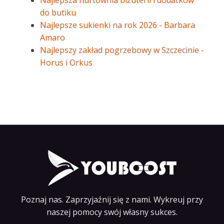
Najlepsza hurtownia biżuterii i dodatków
do butiku
Najlepsze sukienki na rok 2026 - Barbara
Amaro
Najlepszy zakład pogrzebowy w Szczecinie -
Horus i Orkus
Poznaj nas. Zaprzyjaźnij się z nami. Wykreuj przy
naszej pomocy swój własny sukces.