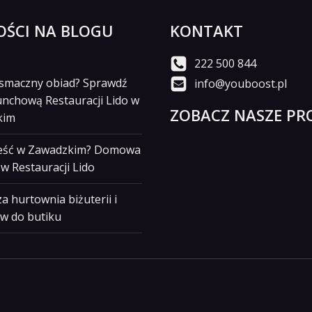
ŚCI NA BLOGU
KONTAKT
222 500 844
i smaczny obiad? Sprawdź
info@youboost.pl
unchową Restauracji Lido w
ZOBACZ NASZE PRO
kim
jeść w Zawadzkim? Domowa
w Restauracji Lido
a hurtownia biżuterii i
w do butiku