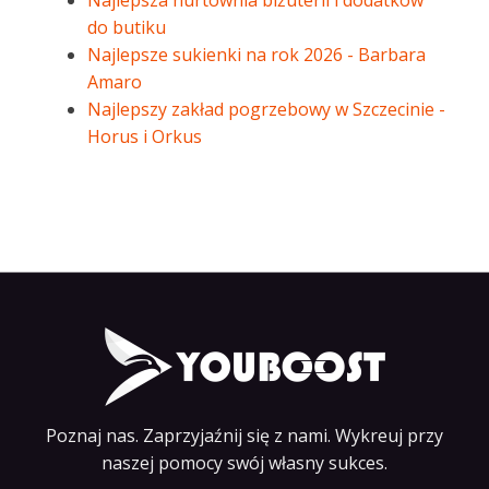
Najlepsza hurtownia biżuterii i dodatków
do butiku
Najlepsze sukienki na rok 2026 - Barbara
Amaro
Najlepszy zakład pogrzebowy w Szczecinie -
Horus i Orkus
Poznaj nas. Zaprzyjaźnij się z nami. Wykreuj przy
naszej pomocy swój własny sukces.