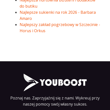
Najlepsza hurtownia biżuterii i dodatków
do butiku
Najlepsze sukienki na rok 2026 - Barbara
Amaro
Najlepszy zakład pogrzebowy w Szczecinie -
Horus i Orkus
Poznaj nas. Zaprzyjaźnij się z nami. Wykreuj przy
naszej pomocy swój własny sukces.