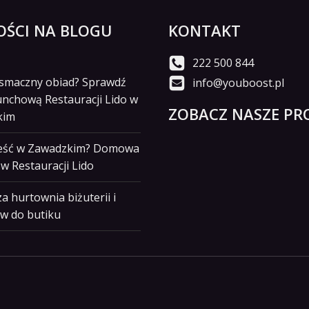
ŚCI NA BLOGU
KONTAKT
222 500 844
i smaczny obiad? Sprawdź
info@youboost.pl
unchową Restauracji Lido w
ZOBACZ NASZE PRO
kim
jeść w Zawadzkim? Domowa
w Restauracji Lido
a hurtownia biżuterii i
w do butiku