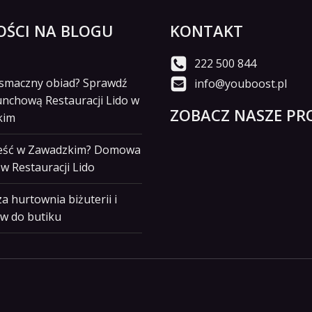
ŚCI NA BLOGU
KONTAKT
222 500 844
i smaczny obiad? Sprawdź
info@youboost.pl
unchową Restauracji Lido w
ZOBACZ NASZE PRO
kim
jeść w Zawadzkim? Domowa
w Restauracji Lido
a hurtownia biżuterii i
w do butiku