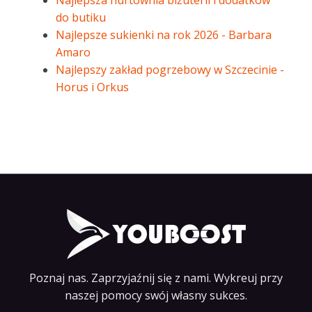
Najlepsza hurtownia biżuterii i dodatków
do butiku
Najlepsze sukienki na rok 2026 - Barbara
Amaro
Najlepszy zakład pogrzebowy w Szczecinie -
Horus i Orkus
Poznaj nas. Zaprzyjaźnij się z nami. Wykreuj przy
naszej pomocy swój własny sukces.