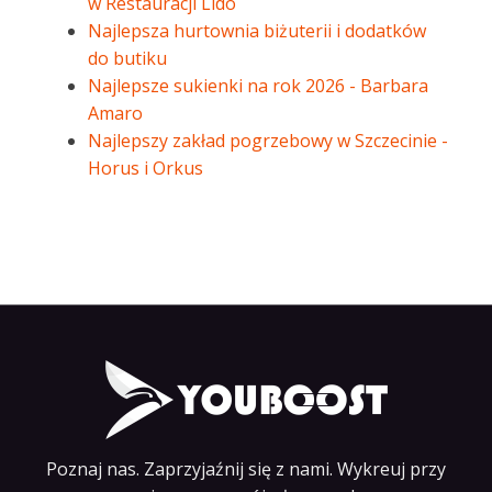
w Restauracji Lido
Najlepsza hurtownia biżuterii i dodatków
do butiku
Najlepsze sukienki na rok 2026 - Barbara
Amaro
Najlepszy zakład pogrzebowy w Szczecinie -
Horus i Orkus
Poznaj nas. Zaprzyjaźnij się z nami. Wykreuj przy