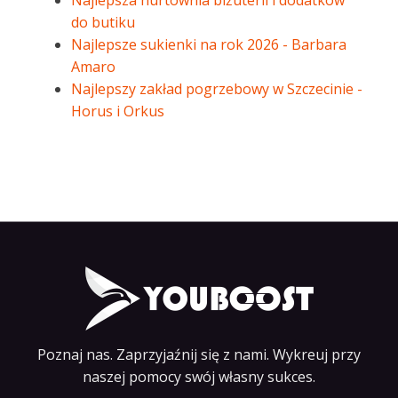
Najlepsza hurtownia biżuterii i dodatków
do butiku
Najlepsze sukienki na rok 2026 - Barbara
Amaro
Najlepszy zakład pogrzebowy w Szczecinie -
Horus i Orkus
Poznaj nas. Zaprzyjaźnij się z nami. Wykreuj przy
naszej pomocy swój własny sukces.