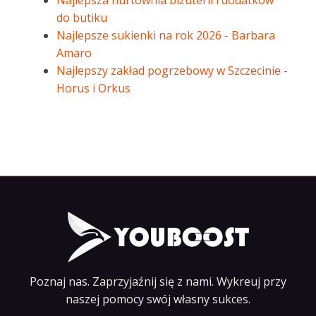
Najlepsza hurtownia biżuterii i dodatków
do butiku
Najlepsze sukienki na rok 2026 - Barbara
Amaro
Najlepszy zakład pogrzebowy w Szczecinie -
Horus i Orkus
Poznaj nas. Zaprzyjaźnij się z nami. Wykreuj przy
naszej pomocy swój własny sukces.