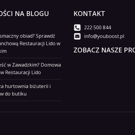
ŚCI NA BLOGU
KONTAKT
222 500 844
i smaczny obiad? Sprawdź
info@youboost.pl
unchową Restauracji Lido w
ZOBACZ NASZE PRO
kim
jeść w Zawadzkim? Domowa
w Restauracji Lido
a hurtownia biżuterii i
w do butiku