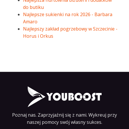
Najlepsza hurtownia biżuterii i dodatków
do butiku
Najlepsze sukienki na rok 2026 - Barbara
Amaro
Najlepszy zakład pogrzebowy w Szczecinie -
Horus i Orkus
Poznaj nas. Zaprzyjaźnij się z nami. Wykreuj przy
naszej pomocy swój własny sukces.