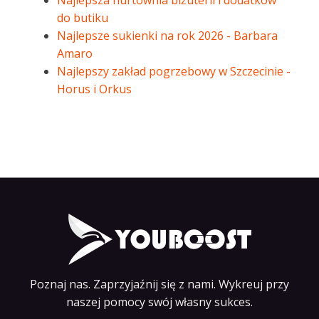
Najlepsza hurtownia biżuterii i dodatków
do butiku
Najlepsze sukienki na rok 2026 - Barbara
Amaro
Najlepszy zakład pogrzebowy w Szczecinie -
Horus i Orkus
Poznaj nas. Zaprzyjaźnij się z nami. Wykreuj przy
naszej pomocy swój własny sukces.