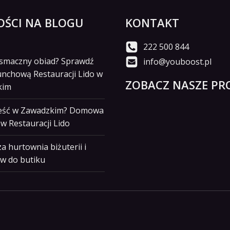
ŚCI NA BLOGU
KONTAKT
222 500 844
i smaczny obiad? Sprawdź
info@youboost.pl
unchową Restauracji Lido w
ZOBACZ NASZE PRO
kim
jeść w Zawadzkim? Domowa
w Restauracji Lido
a hurtownia biżuterii i
w do butiku