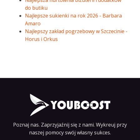
Najlepsza hurtownia biżuterii i dodatków
do butiku
Najlepsze sukienki na rok 2026 - Barbara
Amaro
Najlepszy zakład pogrzebowy w Szczecinie -
Horus i Orkus
Poznaj nas. Zaprzyjaźnij się z nami. Wykreuj przy
naszej pomocy swój własny sukces.