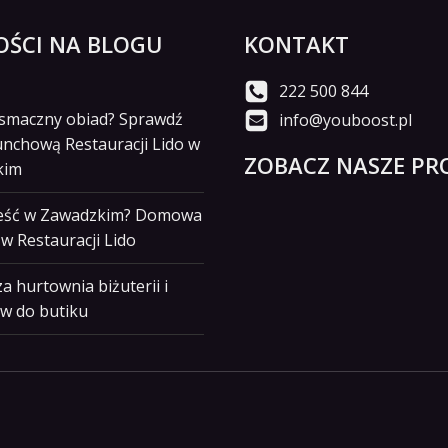
ŚCI NA BLOGU
KONTAKT
222 500 844
i smaczny obiad? Sprawdź
info@youboost.pl
unchową Restauracji Lido w
ZOBACZ NASZE PRO
kim
jeść w Zawadzkim? Domowa
w Restauracji Lido
a hurtownia biżuterii i
w do butiku