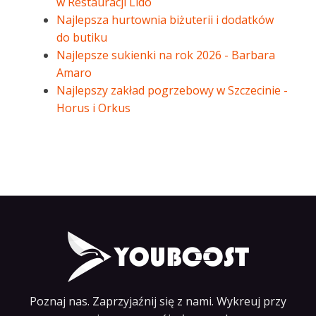
w Restauracji Lido
Najlepsza hurtownia biżuterii i dodatków
do butiku
Najlepsze sukienki na rok 2026 - Barbara
Amaro
Najlepszy zakład pogrzebowy w Szczecinie -
Horus i Orkus
Poznaj nas. Zaprzyjaźnij się z nami. Wykreuj przy