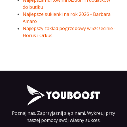
Najlepsza hurtownia biżuterii i dodatków
do butiku
Najlepsze sukienki na rok 2026 - Barbara
Amaro
Najlepszy zakład pogrzebowy w Szczecinie -
Horus i Orkus
Poznaj nas. Zaprzyjaźnij się z nami. Wykreuj przy
naszej pomocy swój własny sukces.