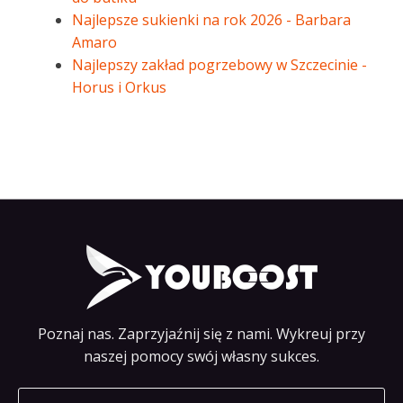
Najlepsze sukienki na rok 2026 - Barbara
Amaro
Najlepszy zakład pogrzebowy w Szczecinie -
Horus i Orkus
Poznaj nas. Zaprzyjaźnij się z nami. Wykreuj przy
naszej pomocy swój własny sukces.