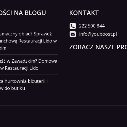
ŚCI NA BLOGU
KONTAKT
222 500 844
i smaczny obiad? Sprawdź
info@youboost.pl
unchową Restauracji Lido w
ZOBACZ NASZE PRO
kim
jeść w Zawadzkim? Domowa
w Restauracji Lido
a hurtownia biżuterii i
w do butiku