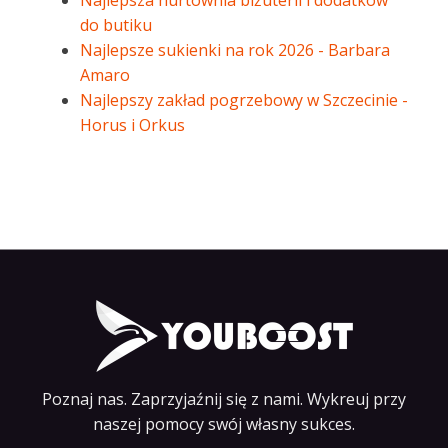
Najlepsza hurtownia biżuterii i dodatków
do butiku
Najlepsze sukienki na rok 2026 - Barbara
Amaro
Najlepszy zakład pogrzebowy w Szczecinie -
Horus i Orkus
Poznaj nas. Zaprzyjaźnij się z nami. Wykreuj przy
naszej pomocy swój własny sukces.