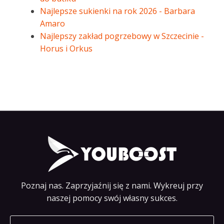
Najlepsze sukienki na rok 2026 - Barbara
Amaro
Najlepszy zakład pogrzebowy w Szczecinie -
Horus i Orkus
Poznaj nas. Zaprzyjaźnij się z nami. Wykreuj przy
naszej pomocy swój własny sukces.