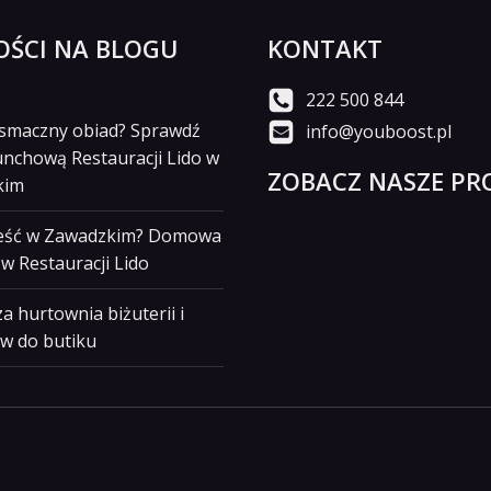
ŚCI NA BLOGU
KONTAKT
222 500 844
i smaczny obiad? Sprawdź
info@youboost.pl
unchową Restauracji Lido w
ZOBACZ NASZE PRO
kim
jeść w Zawadzkim? Domowa
w Restauracji Lido
a hurtownia biżuterii i
w do butiku