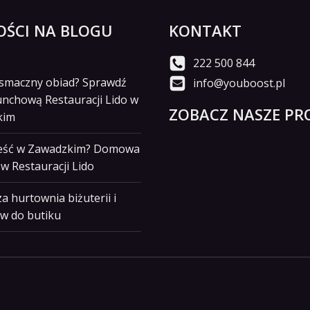
ŚCI NA BLOGU
KONTAKT
222 500 844
i smaczny obiad? Sprawdź
info@youboost.pl
unchową Restauracji Lido w
ZOBACZ NASZE PRO
kim
jeść w Zawadzkim? Domowa
w Restauracji Lido
a hurtownia biżuterii i
w do butiku