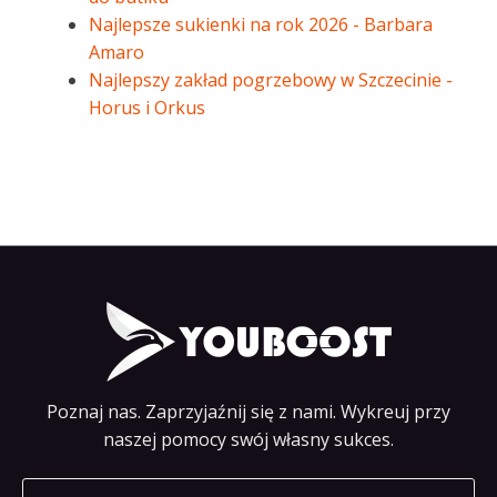
Najlepsze sukienki na rok 2026 - Barbara
Amaro
Najlepszy zakład pogrzebowy w Szczecinie -
Horus i Orkus
Poznaj nas. Zaprzyjaźnij się z nami. Wykreuj przy
naszej pomocy swój własny sukces.