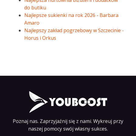
Najlepsza hurtownia biżuterii i dodatków
do butiku
Najlepsze sukienki na rok 2026 - Barbara
Amaro
Najlepszy zakład pogrzebowy w Szczecinie -
Horus i Orkus
Poznaj nas. Zaprzyjaźnij się z nami. Wykreuj przy
naszej pomocy swój własny sukces.