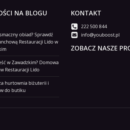
ŚCI NA BLOGU
KONTAKT
222 500 844
i smaczny obiad? Sprawdź
info@youboost.pl
unchową Restauracji Lido w
ZOBACZ NASZE PRO
kim
jeść w Zawadzkim? Domowa
w Restauracji Lido
a hurtownia biżuterii i
w do butiku