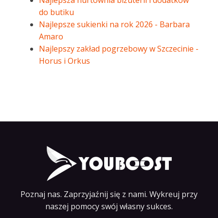
Najlepsza hurtownia biżuterii i dodatków
do butiku
Najlepsze sukienki na rok 2026 - Barbara
Amaro
Najlepszy zakład pogrzebowy w Szczecinie -
Horus i Orkus
Poznaj nas. Zaprzyjaźnij się z nami. Wykreuj przy
naszej pomocy swój własny sukces.