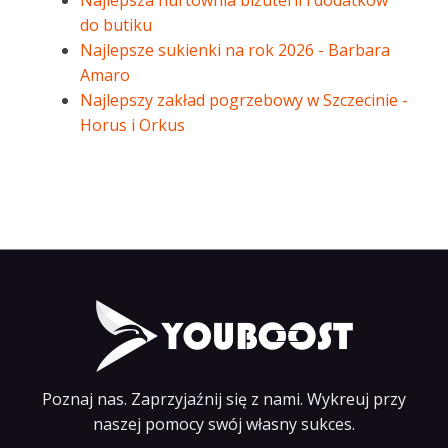
Najlepsza hurtownia biżuterii i dodatków
do butiku
Najlepsze sukienki na rok 2026 - Barbara
Amaro
Najlepszy zakład pogrzebowy w Szczecinie -
Horus i Orkus
Poznaj nas. Zaprzyjaźnij się z nami. Wykreuj przy
naszej pomocy swój własny sukces.