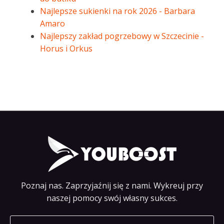
Najlepsze sukienki na rok 2026 - Barbara
Amaro
Najlepszy zakład pogrzebowy w Szczecinie -
Horus i Orkus
Poznaj nas. Zaprzyjaźnij się z nami. Wykreuj przy
naszej pomocy swój własny sukces.