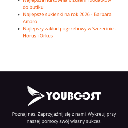
Najlepsza hurtownia biżuterii i dodatków
do butiku
Najlepsze sukienki na rok 2026 - Barbara
Amaro
Najlepszy zakład pogrzebowy w Szczecinie -
Horus i Orkus
Poznaj nas. Zaprzyjaźnij się z nami. Wykreuj przy
naszej pomocy swój własny sukces.