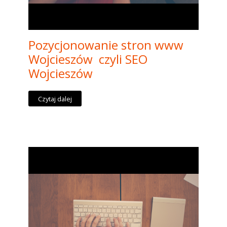
Pozycjonowanie stron www
Wojcieszów czyli SEO
Wojcieszów
Czytaj dalej