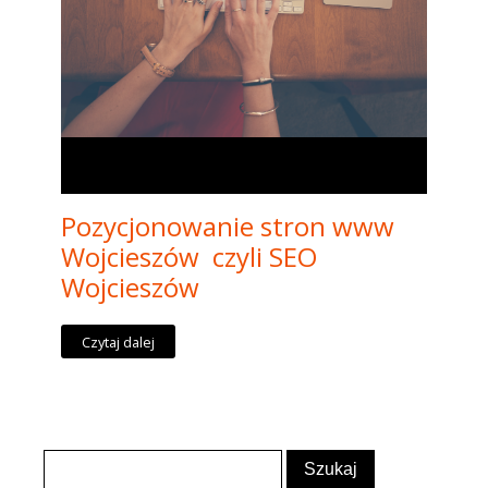
Pozycjonowanie stron www
Wojcieszów czyli SEO
Wojcieszów
Czytaj dalej