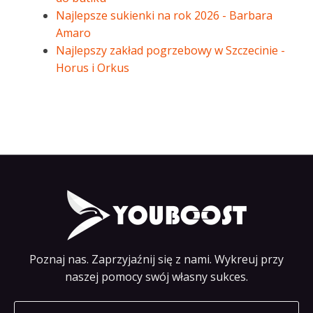
Najlepsze sukienki na rok 2026 - Barbara
Amaro
Najlepszy zakład pogrzebowy w Szczecinie -
Horus i Orkus
Poznaj nas. Zaprzyjaźnij się z nami. Wykreuj przy
naszej pomocy swój własny sukces.