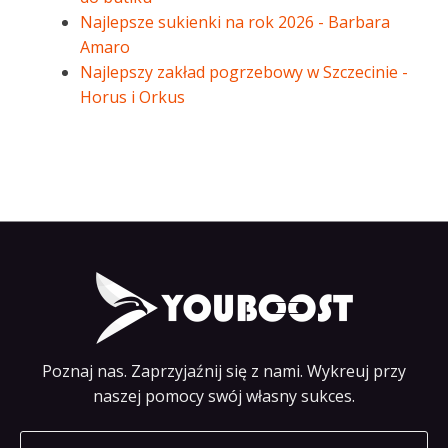
Najlepsze sukienki na rok 2026 - Barbara
Amaro
Najlepszy zakład pogrzebowy w Szczecinie -
Horus i Orkus
Poznaj nas. Zaprzyjaźnij się z nami. Wykreuj przy
naszej pomocy swój własny sukces.