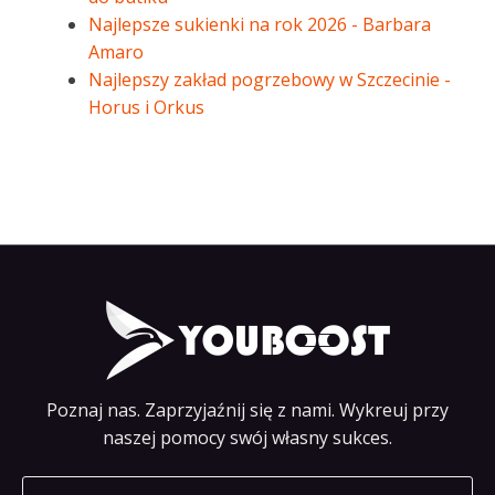
Najlepsze sukienki na rok 2026 - Barbara
Amaro
Najlepszy zakład pogrzebowy w Szczecinie -
Horus i Orkus
Poznaj nas. Zaprzyjaźnij się z nami. Wykreuj przy
naszej pomocy swój własny sukces.