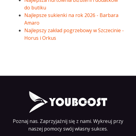
Najlepsza hurtownia biżuterii i dodatków
do butiku
Najlepsze sukienki na rok 2026 - Barbara
Amaro
Najlepszy zakład pogrzebowy w Szczecinie -
Horus i Orkus
Poznaj nas. Zaprzyjaźnij się z nami. Wykreuj przy
naszej pomocy swój własny sukces.