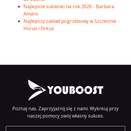
Najlepsze sukienki na rok 2026 - Barbara
Amaro
Najlepszy zakład pogrzebowy w Szczecinie -
Horus i Orkus
Poznaj nas. Zaprzyjaźnij się z nami. Wykreuj przy
naszej pomocy swój własny sukces.