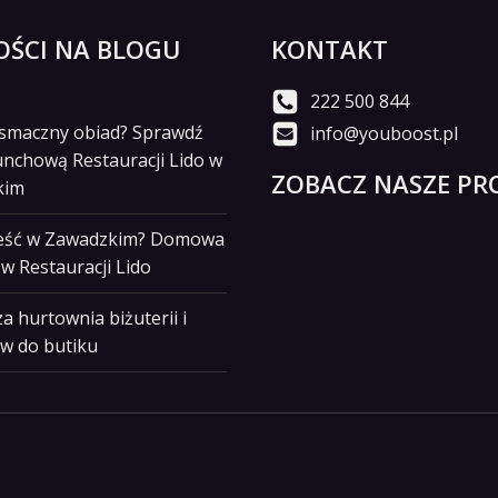
ŚCI NA BLOGU
KONTAKT
222 500 844
i smaczny obiad? Sprawdź
info@youboost.pl
unchową Restauracji Lido w
ZOBACZ NASZE PRO
kim
jeść w Zawadzkim? Domowa
w Restauracji Lido
a hurtownia biżuterii i
w do butiku