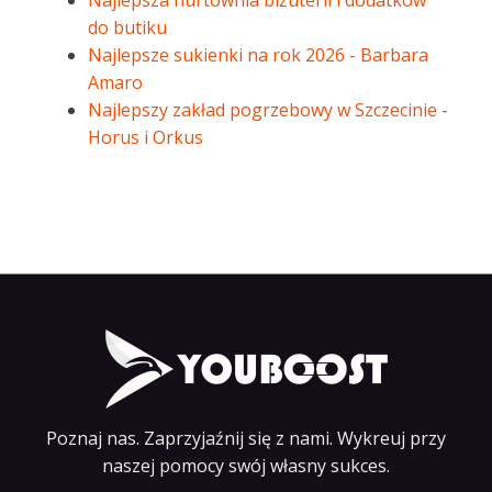
Najlepsza hurtownia biżuterii i dodatków
do butiku
Najlepsze sukienki na rok 2026 - Barbara
Amaro
Najlepszy zakład pogrzebowy w Szczecinie -
Horus i Orkus
Poznaj nas. Zaprzyjaźnij się z nami. Wykreuj przy
naszej pomocy swój własny sukces.