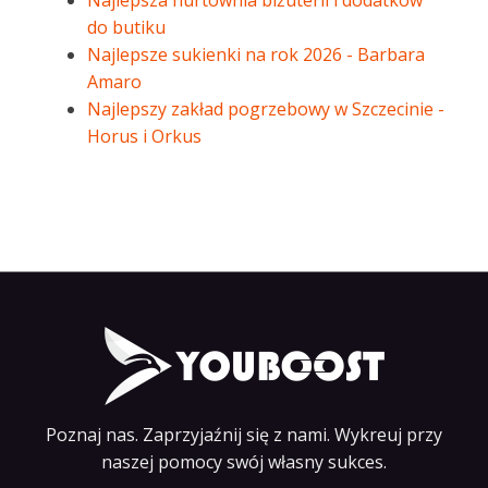
Najlepsza hurtownia biżuterii i dodatków
do butiku
Najlepsze sukienki na rok 2026 - Barbara
Amaro
Najlepszy zakład pogrzebowy w Szczecinie -
Horus i Orkus
Poznaj nas. Zaprzyjaźnij się z nami. Wykreuj przy
naszej pomocy swój własny sukces.