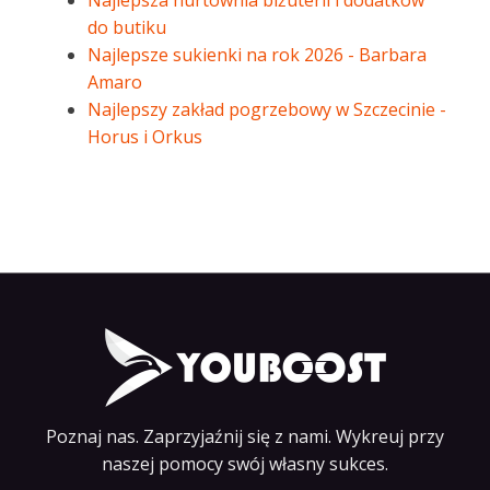
Najlepsza hurtownia biżuterii i dodatków
do butiku
Najlepsze sukienki na rok 2026 - Barbara
Amaro
Najlepszy zakład pogrzebowy w Szczecinie -
Horus i Orkus
Poznaj nas. Zaprzyjaźnij się z nami. Wykreuj przy
naszej pomocy swój własny sukces.