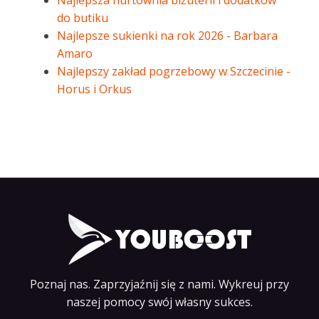
Najlepsza hurtownia biżuterii i dodatków
do butiku
Najlepsze sukienki na rok 2026 - Barbara
Amaro
Najlepszy zakład pogrzebowy w Szczecinie -
Horus i Orkus
Poznaj nas. Zaprzyjaźnij się z nami. Wykreuj przy
naszej pomocy swój własny sukces.