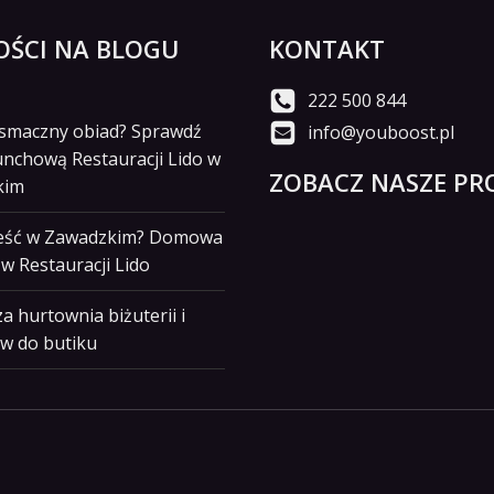
ŚCI NA BLOGU
KONTAKT
222 500 844
i smaczny obiad? Sprawdź
info@youboost.pl
unchową Restauracji Lido w
ZOBACZ NASZE PRO
kim
jeść w Zawadzkim? Domowa
w Restauracji Lido
a hurtownia biżuterii i
w do butiku