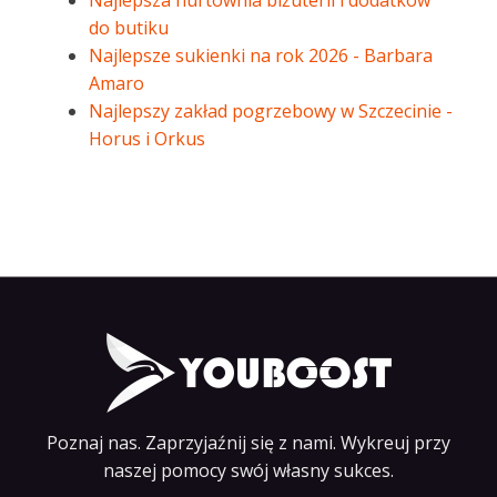
Najlepsza hurtownia biżuterii i dodatków
do butiku
Najlepsze sukienki na rok 2026 - Barbara
Amaro
Najlepszy zakład pogrzebowy w Szczecinie -
Horus i Orkus
Poznaj nas. Zaprzyjaźnij się z nami. Wykreuj przy
naszej pomocy swój własny sukces.