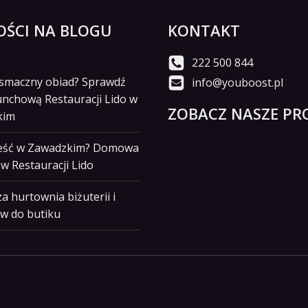
ŚCI NA BLOGU
KONTAKT
222 500 844
i smaczny obiad? Sprawdź
info@youboost.pl
unchową Restauracji Lido w
ZOBACZ NASZE PRO
kim
jeść w Zawadzkim? Domowa
w Restauracji Lido
a hurtownia biżuterii i
w do butiku