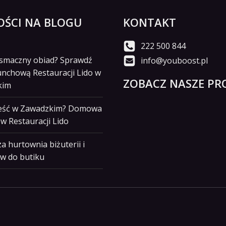
ŚCI NA BLOGU
KONTAKT
222 500 844
i smaczny obiad? Sprawdź
info@youboost.pl
unchową Restauracji Lido w
ZOBACZ NASZE PRO
kim
jeść w Zawadzkim? Domowa
w Restauracji Lido
a hurtownia biżuterii i
w do butiku